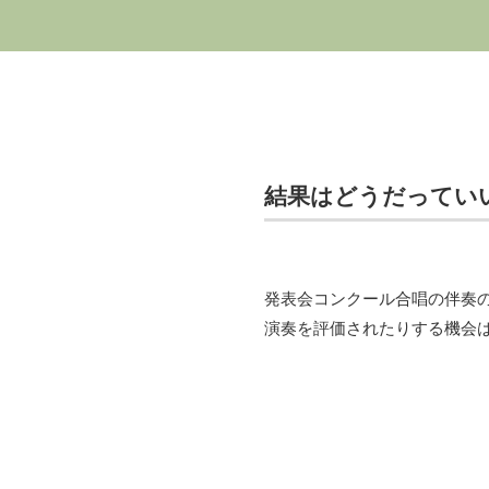
結果はどうだってい
発表会コンクール合唱の伴奏の
演奏を評価されたりする機会