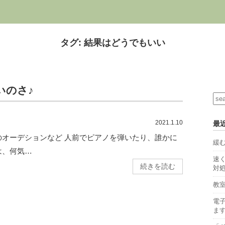
タグ: 結果はどうでもいい
いのさ♪
2021.1.10
最
オーデションなど 人前でピアノを弾いたり、誰かに
緩
は、何気…
速
続きを読む
対
教
電
ま