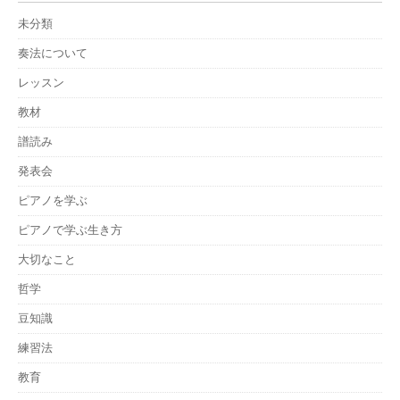
未分類
奏法について
レッスン
教材
譜読み
発表会
ピアノを学ぶ
ピアノで学ぶ生き方
大切なこと
哲学
豆知識
練習法
教育